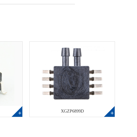
XGZP6899D
+
+