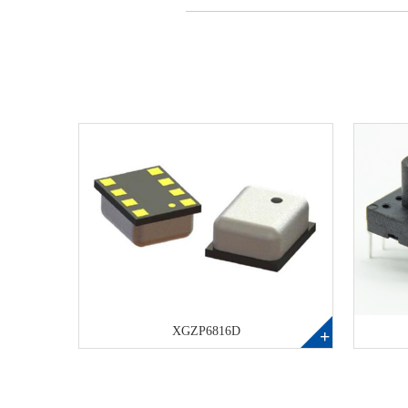
XGZP6816D
+