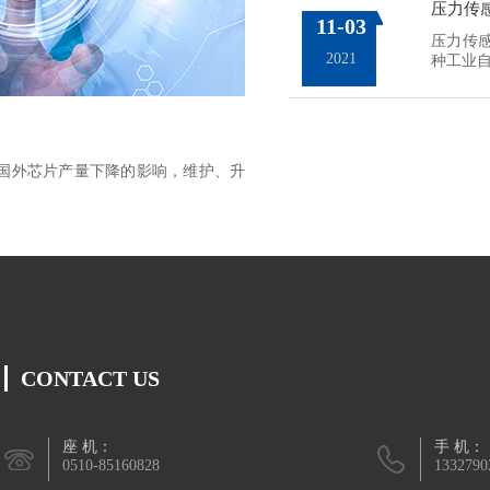
压力传
11-03
压力传
2021
种工业自
国外芯片产量下降的影响，维护、升
CONTACT US
座 机：
手 机：
0510-85160828
1332790